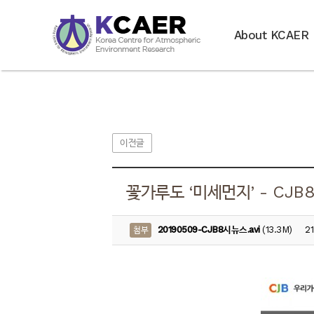
About KCAER
이전글
꽃가루도 ‘미세먼지’ - CJB8시
20190509-CJB8시뉴스.avi
(13.3M)
2
첨부