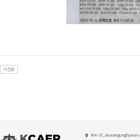
이전글
164-37, Jeosangunghyeon-g