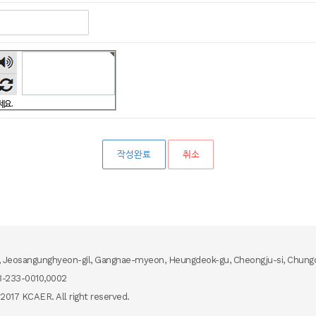
숫자
음성
듣기
세요.
취소
, Jeosangunghyeon-gil, Gangnae-myeon, Heungdeok-gu, Cheongju-si, Chungc
-233-0010,0002
2017 KCAER. All right reserved.