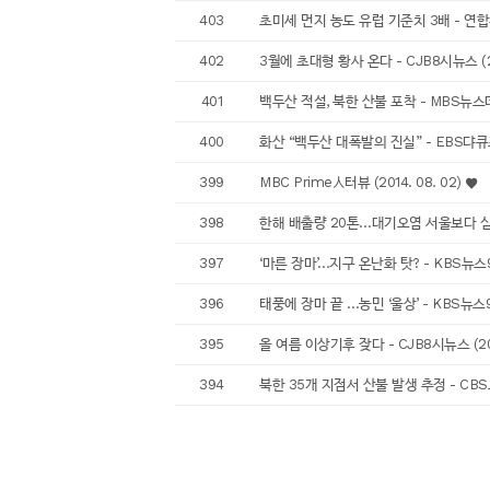
403
초미세 먼지 농도 유럽 기준치 3배 - 연합뉴스 
402
3월에 초대형 황사 온다 - CJB8시뉴스 (20
401
백두산 적설, 북한 산불 포착 - MBS뉴스데스크
400
화산 “백두산 대폭발의 진실” - EBS댜큐프라임
399
MBC Prime人터뷰 (2014. 08. 02)
398
한해 배출량 20톤…대기오염 서울보다 심해 -
397
‘마른 장마’…지구 온난화 탓? - KBS뉴스9(청
396
태풍에 장마 끝 …농민 ‘울상’ - KBS뉴스9(청주
395
올 여름 이상기후 잦다 - CJB8시뉴스 (2014
394
북한 35개 지점서 산불 발생 추정 - CBS노컷