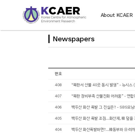
About KCAER
Newspapers
번호
408
“북한서 산불 40곳 동시 발생” - 뉴시스 (20
407
“북한 장비부족 산불진화 어려움” - 연합뉴스 
406
백두산 화산 폭발 그 진실은? - SBS모닝와이드
405
백두산 화산 폭발 조짐…화산재, 韓 덮을 가능
404
백두산 화산폭발하면?…韓동부와 日·러까지 화