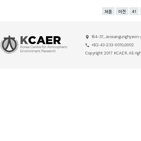
처음
이전
41
164-37, Jeosangunghyeon-g
+82-43-233-0010,0002
Copyright 2017 KCAER. All rig