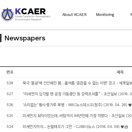
About KCAER
Monitoring
Newspapers
번호
제목
528
북극 ‘몸살’에 선선해진 봄…올여름 ‘종잡을 수 없는 이변’ 경고 - 세계일보 (2
527
“미세먼지 심각할 땐 공장 가동중단 등 강력조치를” - 조선일보 (2019. 04
526
‘소리없는’ 황사·꽃가루 복병 - MBC뉴스데스크(청주) (2019. 04. 28)
525
미세먼지 최악이었는데, 바람까지 88년만에 가장 약했다 - 조선일보 (2019.
524
미세먼지까지... 논밭태우기 그만 - CJB8시뉴스 (2018. 04. 08)