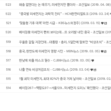
523
해충 없앤다는 논 태우기, 미세먼지만 뿜더라 - 조선일보 (2019. 04. 08
522
“중국발 미세먼지는 과학적 진리” - HCN한판리얼토크 (2019. 03. 24)
521
‘맞춤형 기후 대책’ 마련 시급 - KBS뉴스9(청주) (2019. 03. 15)
520
베이징發 미세먼지 뻔히 보이는데…또 오리발 내민 중국 - 조선일보 (2019.
519
우울증 걸릴 지경인데…대통령‧총리, 5일만에 말로만 “비상조치” - 조선일보 
518
중국, 한반도에 미세먼지 영향 시인 - MBN뉴스 (2019. 03. 05)
517
한낮에 외출 마스크 필수 - CJB8시뉴스 (2019. 03. 05)
516
나흘 연속 비상저감조치 - CJB8시뉴스 (2019. 03. 04)
515
1월 최악 미세먼지, 최대 82%가 중국 거쳐 날아와 - 조선일보 (2019. 02.
514
베이징267→백령도97→서울129…‘미세먼지 도미노’ 확인됐다 - 조선일보 (2