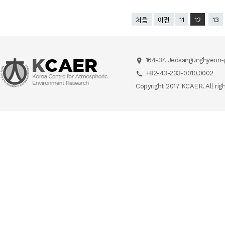
처음
이전
11
12
13
164-37, Jeosangunghyeon-g
+82-43-233-0010,0002
Copyright 2017 KCAER. All rig