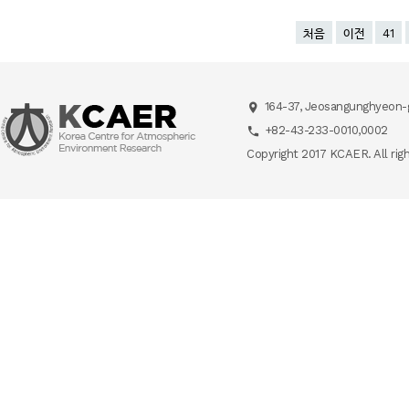
처음
이전
41
164-37, Jeosangunghyeon-g
+82-43-233-0010,0002
Copyright 2017 KCAER. All rig