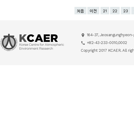
처음
이전
21
22
23
164-37, Jeosangunghyeon-g
+82-43-233-0010,0002
Copyright 2017 KCAER. All rig